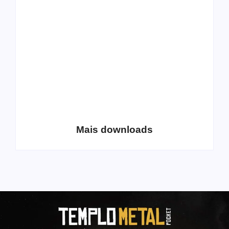
All Things Christian
Transboard
Extreme Metal:
disponibiliza novo
Volume 2
álbum para download
Coletânea Christian
Christian Deathcore
Lo-Fi Volume 1
– volume 5
Mais downloads