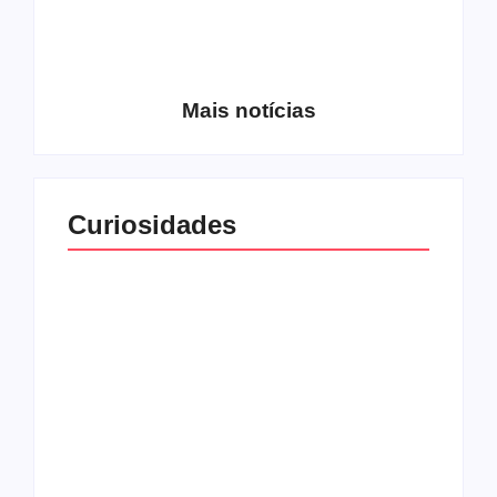
Entrevista com o
guitarrista Wagner
Conheça a banda
Gracciano
Petrus 7
Mais notícias
Curiosidades
Top 10: capas
Top 10: bandas com
semelhantes
nomes semelhantes