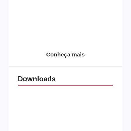
15 relatos de
roqueiros brasileiros
que aceitaram a
Top 10: Web rádios
Jesus
de rock cristão
Conheça mais
Downloads