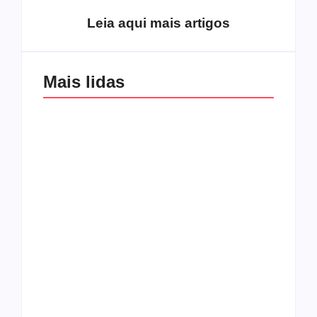
Leia aqui mais artigos
Mais lidas
Os 10 guitarristas do
CMF completa 30
Katsbarnea
anos em 2019