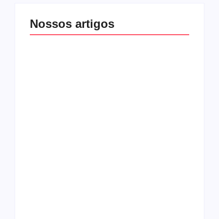
Nossos artigos
O mundo corrompido
está te calando?
O hardcore da Right
Você está negando a
Vision em missão
Cristo.
Como o
pentecostalismo
alcançou os
excluídos na década
Você está produzindo
de 70
fruto do Espírito?