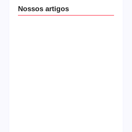
Nossos artigos
O mundo corrompido
está te calando?
O hardcore da Right
Você está negando a
Vision em missão
Cristo.
Como o
pentecostalismo
alcançou os
excluídos na década
Você está produzindo
de 70
fruto do Espírito?