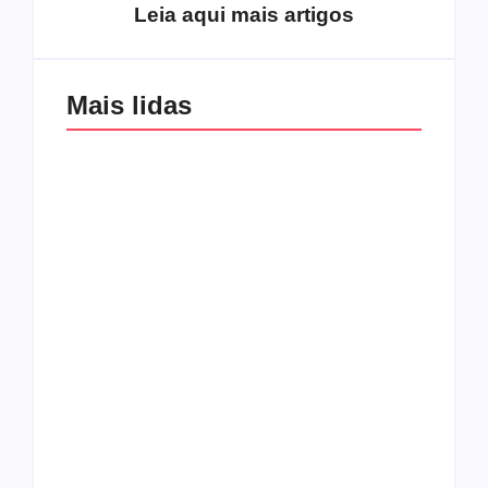
Leia aqui mais artigos
Mais lidas
Os 10 guitarristas do
CMF completa 30
Katsbarnea
anos em 2019