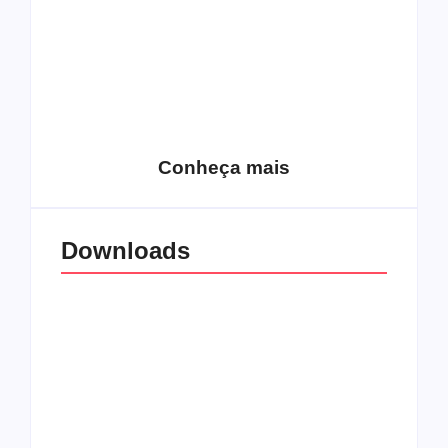
15 relatos de
roqueiros brasileiros
que aceitaram a
Top 10: Web rádios
Jesus
de rock cristão
Conheça mais
Downloads
All Things Christian
Transboard
Extreme Metal:
disponibiliza novo