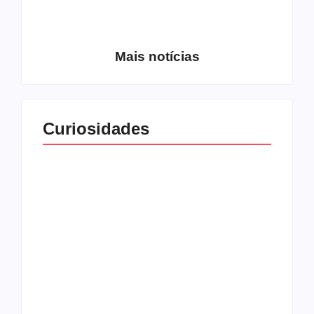
Entrevista com o
guitarrista Wagner
Conheça a banda
Gracciano
Petrus 7
Mais notícias
Curiosidades
Top 10: capas
Top 10: bandas com
semelhantes
nomes semelhantes