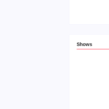
Top 10: Lojas cristã
27 de novembro de 
Shows