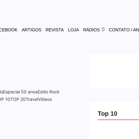
CEBOOK
ARTIGOS
REVISTA
LOJA
RÁDIOS
CONTATO / A
ds
Especial 50 anos
Estilo Rock
OP 10
TOP 20
Travel
Vídeos
Top 10