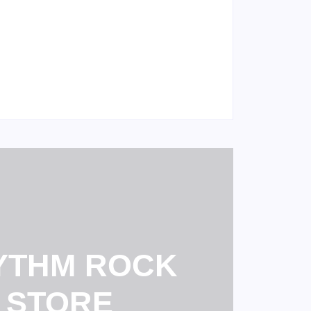
Blessthefall anunciam turnê no Brasil
emora 20 anos com shows de reunião
026
YTHM ROCK
STORE