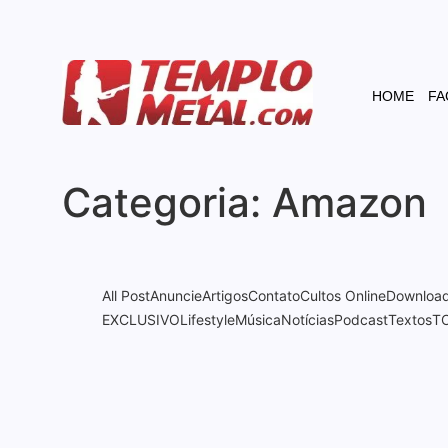
HOME
FA
Categoria:
Amazon
All Post
Anuncie
Artigos
Contato
Cultos Online
Downloa
EXCLUSIVO
Lifestyle
Música
Notícias
Podcast
Textos
T