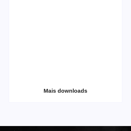
All Things Christian
Transboard
Extreme Metal:
disponibiliza novo
Volume 2
álbum para download
Coletânea Christian
Christian Deathcore
Lo-Fi Volume 1
– volume 5
Mais downloads