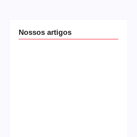
Nossos artigos
O mundo corrompido
está te calando?
O hardcore da Right
Você está negando a
Vision em missão
Cristo.
Como o
pentecostalismo