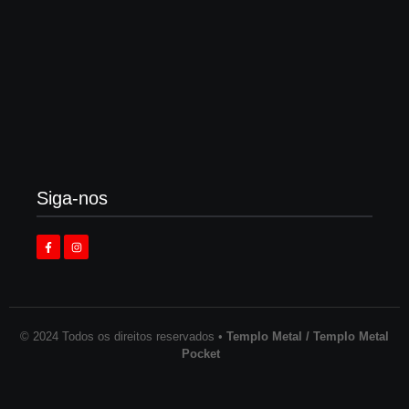
Enok lança “álbum tributo” em homenagem ao
legado de Larry Norman
3 de agosto de 2026
Siga-nos
© 2024 Todos os direitos reservados •
Templo Metal / Templo Metal
Pocket