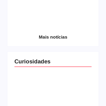
Entrevista com o
guitarrista Wagner
Conheça a banda
Gracciano
Petrus 7
Mais notícias
Curiosidades