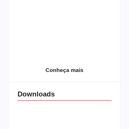
Top 10: capas
Top 10: bandas com
semelhantes
nomes semelhantes
15 relatos de
roqueiros brasileiros
que aceitaram a
Top 10: Web rádios
Jesus
de rock cristão
Conheça mais
Downloads