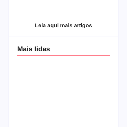
alcançou os
excluídos na década
Você está produzindo
de 70
fruto do Espírito?
Leia aqui mais artigos
Mais lidas
Os 10 guitarristas do
CMF completa 30
Katsbarnea
anos em 2019