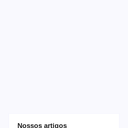
Notícias
Shows
Show Metanóia RJ – 26/10/13
18 de outubro de 2013
-
No Comments
templometal
Sábado – 18h 26 / OUT Rua da Proclamação, 175 –
Bonsucesso próx. av. brasil, passarela 8 (sentido Z.Oeste)
Leia mais
Nossos artigos