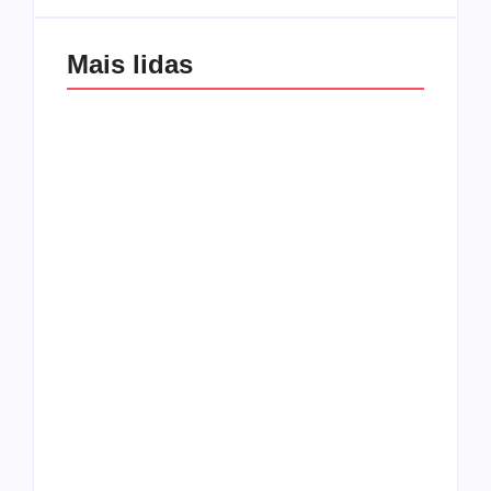
Mais lidas
Os 10 guitarristas do
CMF completa 30
Katsbarnea
anos em 2019
Entrevista com o
guitarrista Wagner
Conheça a banda
Gracciano
Petrus 7