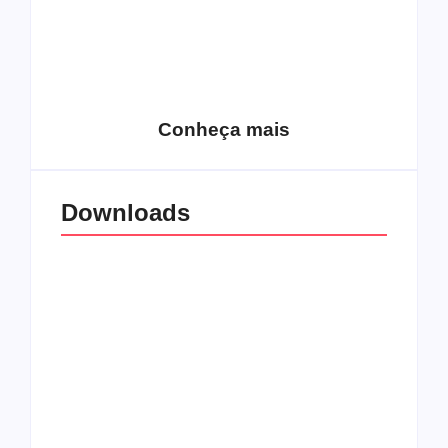
15 relatos de
roqueiros brasileiros
que aceitaram a
Top 10: Web rádios
Jesus
de rock cristão
Conheça mais
Downloads
All Things Christian
Transboard
Extreme Metal:
disponibiliza novo
Volume 2
álbum para download