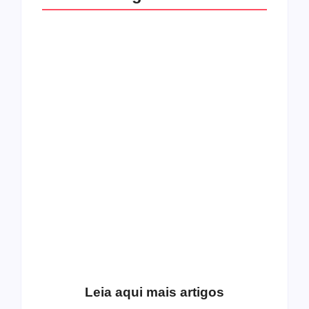
O mundo corrompido
está te calando?
O hardcore da Right
Você está negando a
Vision em missão
Cristo.
Como o
pentecostalismo
alcançou os
excluídos na década
Você está produzindo
de 70
fruto do Espírito?
Leia aqui mais artigos