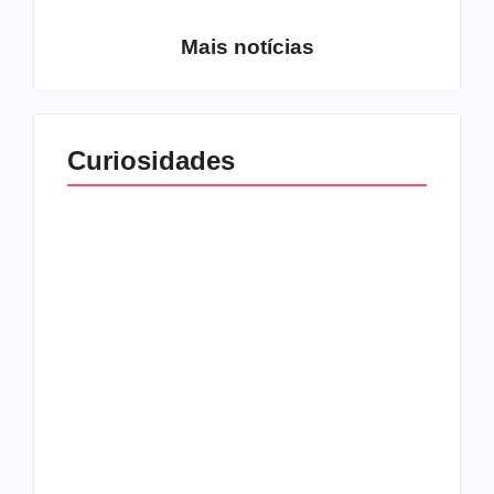
Mais notícias
Curiosidades
Top 10: capas
Top 10: bandas com
semelhantes
nomes semelhantes