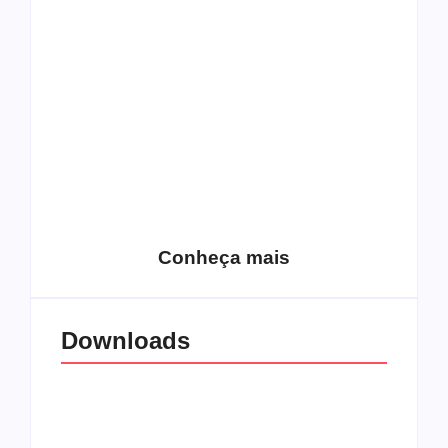
Top 10: capas
Top 10: bandas com
semelhantes
nomes semelhantes
15 relatos de
roqueiros brasileiros
que aceitaram a
Top 10: Web rádios
Jesus
de rock cristão
Conheça mais
Downloads