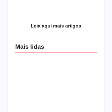
pentecostalismo
alcançou os
excluídos na década
Você está produzindo
de 70
fruto do Espírito?
Leia aqui mais artigos
Mais lidas
Os 10 guitarristas do
CMF completa 30
Katsbarnea
anos em 2019