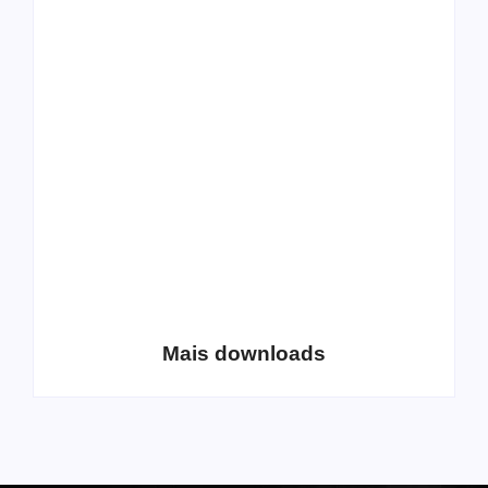
All Things Christian
Transboard
Extreme Metal:
disponibiliza novo
Volume 2
álbum para download
Coletânea Christian
Christian Deathcore
Lo-Fi Volume 1
– volume 5
Mais downloads