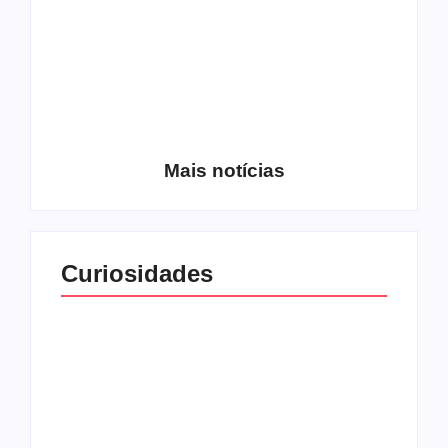
Entrevista com o
guitarrista Wagner
Conheça a banda
Gracciano
Petrus 7
Mais notícias
Curiosidades