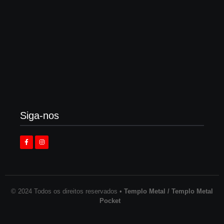
Vomitorial Corpulence, Goregrind cristão
australiano retorna em 2026
3 de agosto de 2026
Siga-nos
© 2024 Todos os direitos reservados •
Templo Metal / Templo Metal
Pocket