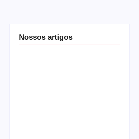
Nossos artigos
O mundo corrompido
está te calando?
O hardcore da Right
Você está negando a
Vision em missão
Cristo.
Como o