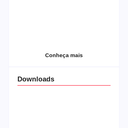
15 relatos de
roqueiros brasileiros
que aceitaram a
Top 10: Web rádios
Jesus
de rock cristão
Conheça mais
Downloads