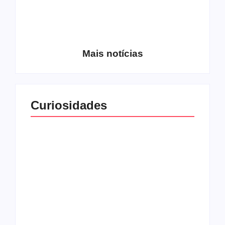
Entrevista com o
guitarrista Wagner
Conheça a banda
Gracciano
Petrus 7
Mais notícias
Curiosidades
Top 10: capas
Top 10: bandas com
semelhantes
nomes semelhantes