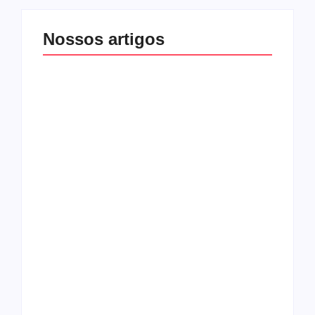
Nossos artigos
O mundo corrompido
está te calando?
O hardcore da Right
Você está negando a
Vision em missão
Cristo.
Como o
pentecostalismo
alcançou os
excluídos na década
Você está produzindo
de 70
fruto do Espírito?