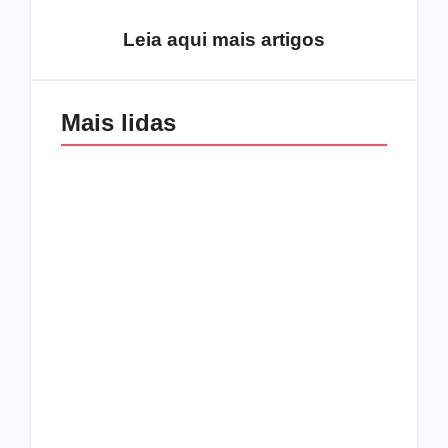
Leia aqui mais artigos
Mais lidas
Os 10 guitarristas do
CMF completa 30
Katsbarnea
anos em 2019