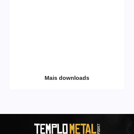
All Things Christian
Transboard
Extreme Metal:
disponibiliza novo
Volume 2
álbum para download
Coletânea Christian
Christian Deathcore
Lo-Fi Volume 1
– volume 5
Mais downloads