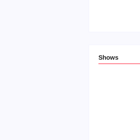
Top 10: Lojas cristã
27 de novembro de 
Shows
Porão das Tribos re
3 de agosto de 2026
Independência Rock
3 de agosto de 2026