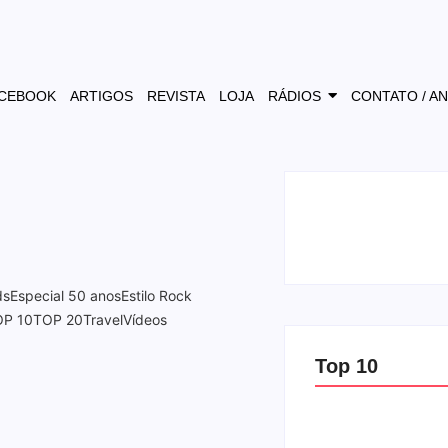
CEBOOK
ARTIGOS
REVISTA
LOJA
RÁDIOS
CONTATO / A
ds
Especial 50 anos
Estilo Rock
OP 10
TOP 20
Travel
Vídeos
Top 10