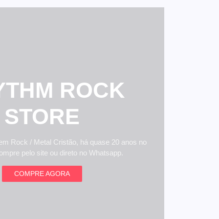
YTHM ROCK
STORE
 em Rock / Metal Cristão, há quase 20 anos no
mpre pelo site ou direto no Whatsapp.
COMPRE AGORA