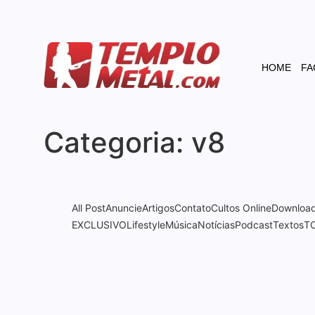
HOME
FA
Categoria:
v8
All Post
Anuncie
Artigos
Contato
Cultos Online
Downloa
EXCLUSIVO
Lifestyle
Música
Notícias
Podcast
Textos
T