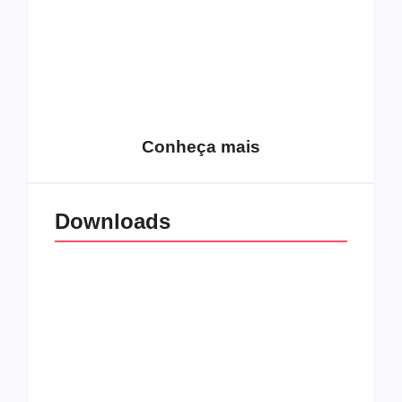
15 relatos de
roqueiros brasileiros
que aceitaram a
Top 10: Web rádios
Jesus
de rock cristão
Conheça mais
Downloads
All Things Christian
Transboard
Extreme Metal:
disponibiliza novo