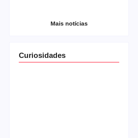
Entrevista com o
guitarrista Wagner
Conheça a banda
Gracciano
Petrus 7
Mais notícias
Curiosidades
Top 10: capas
Top 10: bandas com
semelhantes
nomes semelhantes