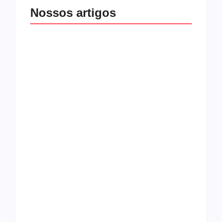
Nossos artigos
O mundo corrompido
está te calando?
O hardcore da Right
Você está negando a
Vision em missão
Cristo.
Como o
pentecostalismo
alcançou os
excluídos na década
Você está produzindo
de 70
fruto do Espírito?