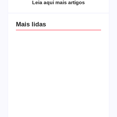
Leia aqui mais artigos
Mais lidas
Os 10 guitarristas do
CMF completa 30
Katsbarnea
anos em 2019