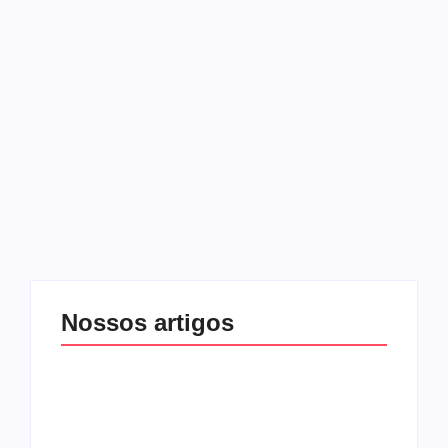
rebate
10 de junho de 2014
-
No Comments
Melqui Oliveira
Recentemente, Rodollfo Abrantes (ex-Raimudos) deu uma
entrevista ao site da revista Trip onde revelou alguns
detalhes da sua transformação em Jesus Cristo. Um dos
trechos que causou polêmica foi o arrependimento das
composições…
Leia mais
Nossos artigos