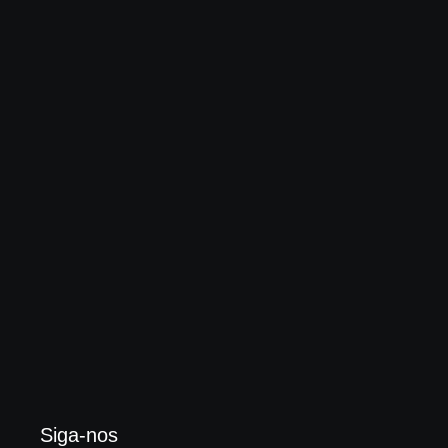
Globo “impulsiona” outro rock cristão, onde bandas
dizem “não querer evangelizar ninguém”
3 de agosto de 2026
Enok lança “álbum tributo” em homenagem ao
legado de Larry Norman
3 de agosto de 2026
Siga-nos