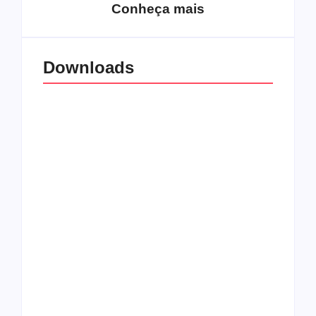
Conheça mais
Downloads
All Things Christian
Transboard
Extreme Metal:
disponibiliza novo
Volume 2
álbum para download