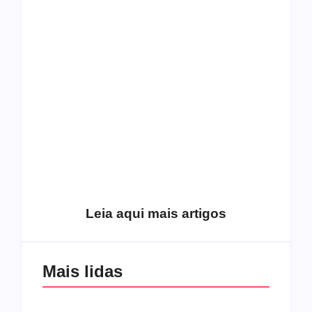
O mundo corrompido
está te calando?
O hardcore da Right
Você está negando a
Vision em missão
Cristo.
Como o
pentecostalismo
alcançou os
excluídos na década
Você está produzindo
de 70
fruto do Espírito?
Leia aqui mais artigos
Mais lidas