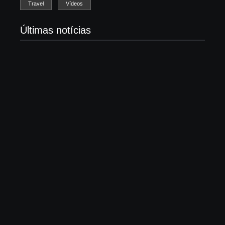
Travel
Vídeos
Últimas notícias
Morre Björn Stigsson, fundador do Leviticus e
pioneiro do metal cristão sueco
7 de agosto de 2026