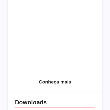
Top 10: capas
Top 10: bandas com
semelhantes
nomes semelhantes
15 relatos de
roqueiros brasileiros
que aceitaram a
Top 10: Web rádios
Jesus
de rock cristão
Conheça mais
Downloads