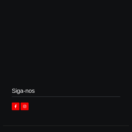
3 de agosto de 2026
Enok lança “álbum tributo” em homenagem ao
legado de Larry Norman
3 de agosto de 2026
Siga-nos