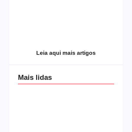
Como o
pentecostalismo
alcançou os
excluídos na década
Você está produzindo
de 70
fruto do Espírito?
Leia aqui mais artigos
Mais lidas