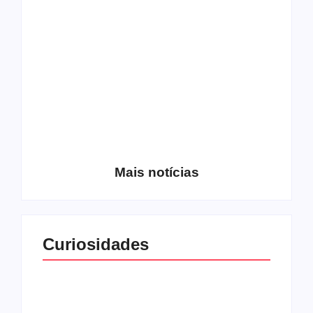
Os 10 guitarristas do
CMF completa 30
Katsbarnea
anos em 2019
Entrevista com o
guitarrista Wagner
Conheça a banda
Gracciano
Petrus 7
Mais notícias
Curiosidades