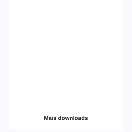
All Things Christian
Transboard
Extreme Metal:
disponibiliza novo
Volume 2
álbum para download
Coletânea Christian
Christian Deathcore
Lo-Fi Volume 1
– volume 5
Mais downloads