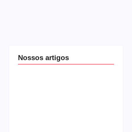
a volta triunfal do Narnia, já com Christian Liljegren nos
vocais. A banda começa a retomar às atividades, o novo…
Leia mais
Nossos artigos
O mundo corrompido
está te calando?
O hardcore da Right
Você está negando a
Vision em missão
Cristo.