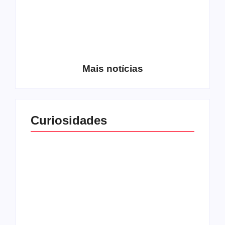
Entrevista com o
guitarrista Wagner
Conheça a banda
Gracciano
Petrus 7
Mais notícias
Curiosidades
Top 10: capas
Top 10: bandas com