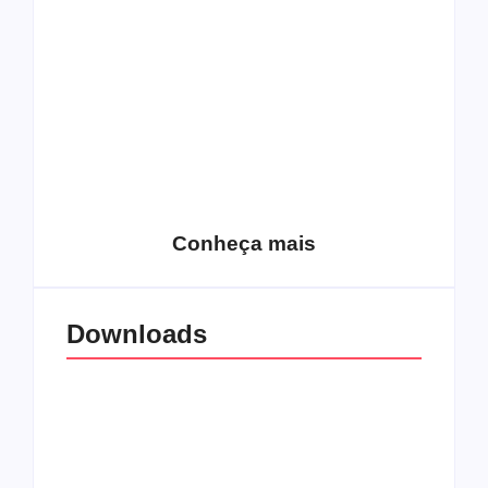
semelhantes
nomes semelhantes
15 relatos de
roqueiros brasileiros
que aceitaram a
Top 10: Web rádios
Jesus
de rock cristão
Conheça mais
Downloads