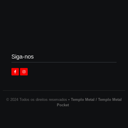
Enok lança “álbum tributo” em homenagem ao
legado de Larry Norman
3 de agosto de 2026
Siga-nos
© 2024 Todos os direitos reservados •
Templo Metal / Templo Metal
Pocket