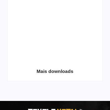
All Things Christian
Transboard
Extreme Metal:
disponibiliza novo
Volume 2
álbum para download
Coletânea Christian
Christian Deathcore
Lo-Fi Volume 1
– volume 5
Mais downloads