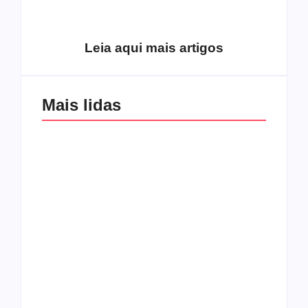
excluídos na década
Você está produzindo
de 70
fruto do Espírito?
Leia aqui mais artigos
Mais lidas
Os 10 guitarristas do
CMF completa 30
Katsbarnea
anos em 2019