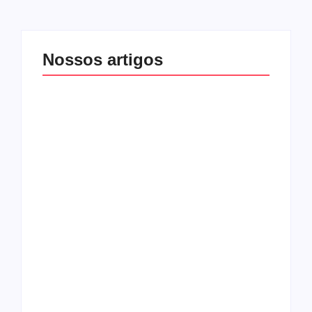
Nossos artigos
O mundo corrompido
está te calando?
O hardcore da Right
Você está negando a
Vision em missão
Cristo.
Como o
pentecostalismo
alcançou os