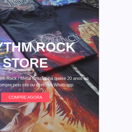
YTHM ROCK
STORE
 em Rock / Metal Cristão, há quase 20 anos no
mpre pelo site ou direto no Whatsapp.
COMPRE AGORA