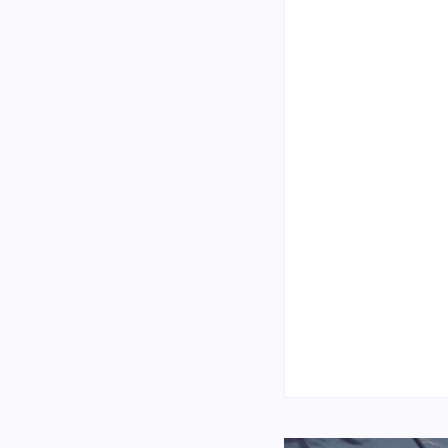
Oficina G3 anuncia
5 de fevereiro de 20
Metal for the King 2
iro para 2019
5 de fevereiro de 20
nts
e 2017 em um cruzeiro. O
The Devil Wears Pra
 Freak Cruise, partindo no
5 de fevereiro de 20
Royal Caribbean’s…
Furious Metal Fest 
2 de fevereiro de 20