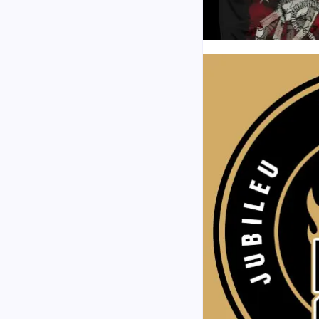
om/templometal777 Revista
om Box 5 revistas – Edição
– Jubileu de Ouro Logo 2…