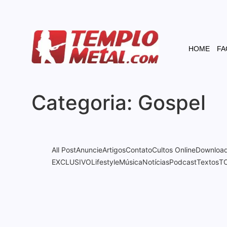
HOME
FA
Categoria:
Gospel
All Post
Anuncie
Artigos
Contato
Cultos Online
Downloa
EXCLUSIVO
Lifestyle
Música
Notícias
Podcast
Textos
T