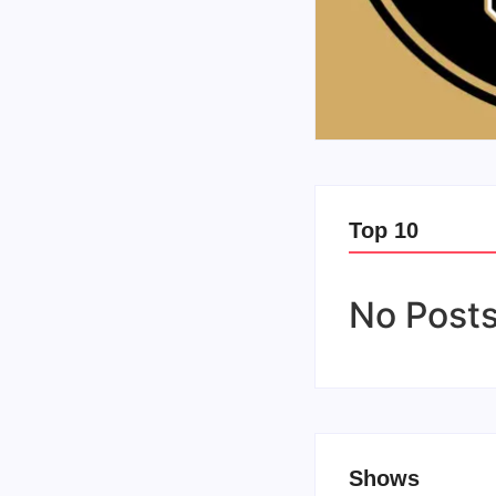
no Brasil
ts
ação ao jubileu de ouro do
cional completará 50 anos
 década de…
Top 10
No Posts
Shows