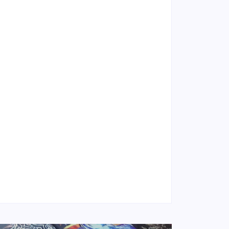
 novas datas da DDG Reloaded Tour 2025
25
 – Impacto Subterrâneo
25
da anuncia 2 shows no Brasil
25
– Crash Church
25