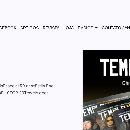
CEBOOK
ARTIGOS
REVISTA
LOJA
RÁDIOS
CONTATO / A
ds
Especial 50 anos
Estilo Rock
OP 10
TOP 20
Travel
Vídeos