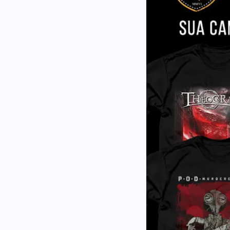
stão no Brasil
ts
NOSSO CANAL NO YOU TUBE:
V06QTU5KvKA515w/videos?