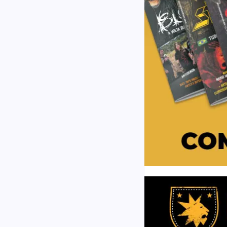
 em SP
ts
 estarão presentes com o
evento feito totalmente pela
r nosso DNA e troca…