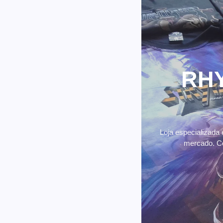
RH
Loja especializada
á contatada em filme
mercado. Co
ments
o Imaginar”, que mostra a
 da banda cristã Mercy Me, a
a as…