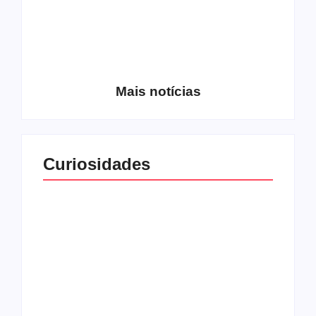
Entrevista com o
guitarrista Wagner
Conheça a banda
Gracciano
Petrus 7
Mais notícias
Curiosidades
Top 10: capas
Top 10: bandas com
semelhantes
nomes semelhantes