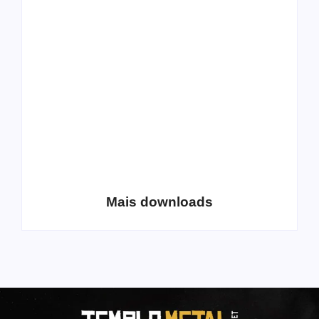
All Things Christian
Transboard
Extreme Metal:
disponibiliza novo
Volume 2
álbum para download
Coletânea Christian
Christian Deathcore
Lo-Fi Volume 1
– volume 5
Mais downloads