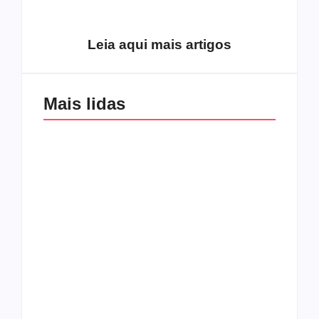
excluídos na década
Você está produzindo
de 70
fruto do Espírito?
Leia aqui mais artigos
Mais lidas
Os 10 guitarristas do
CMF completa 30
Katsbarnea
anos em 2019