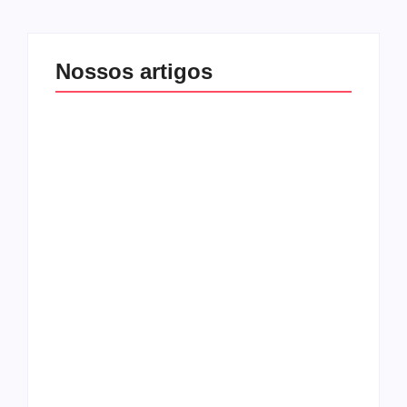
Nossos artigos
O mundo corrompido
está te calando?
O hardcore da Right
Você está negando a
Vision em missão
Cristo.
Como o
pentecostalismo
alcançou os