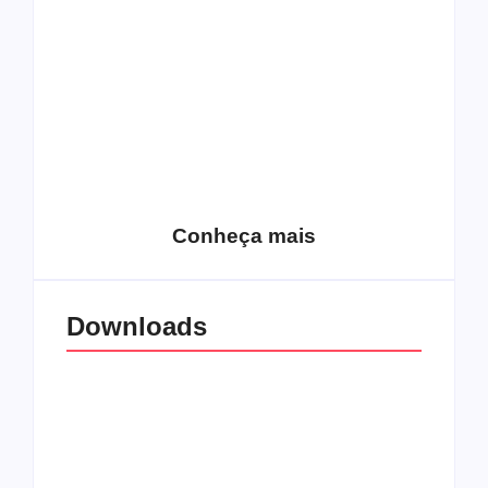
15 relatos de
roqueiros brasileiros
que aceitaram a
Top 10: Web rádios
Jesus
de rock cristão
Conheça mais
Downloads