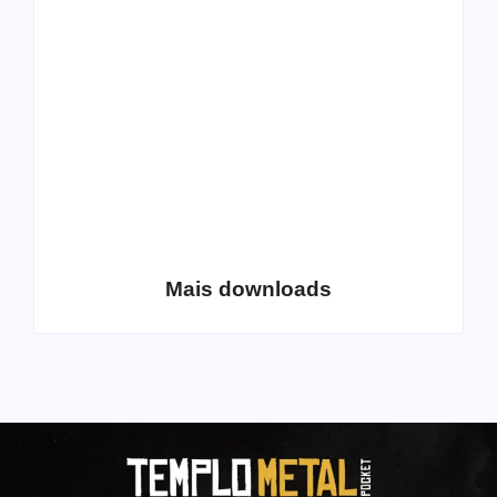
All Things Christian
Transboard
Extreme Metal:
disponibiliza novo
Volume 2
álbum para download
Coletânea Christian
Christian Deathcore
Lo-Fi Volume 1
– volume 5
Mais downloads