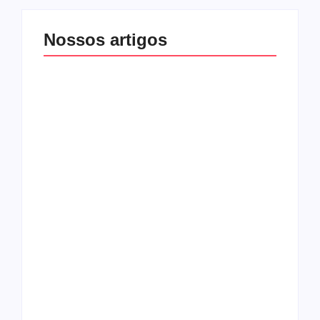
Nossos artigos
O mundo corrompido
está te calando?
O hardcore da Right
Você está negando a
Vision em missão
Cristo.
Como o
pentecostalismo
alcançou os
excluídos na década
Você está produzindo
de 70
fruto do Espírito?