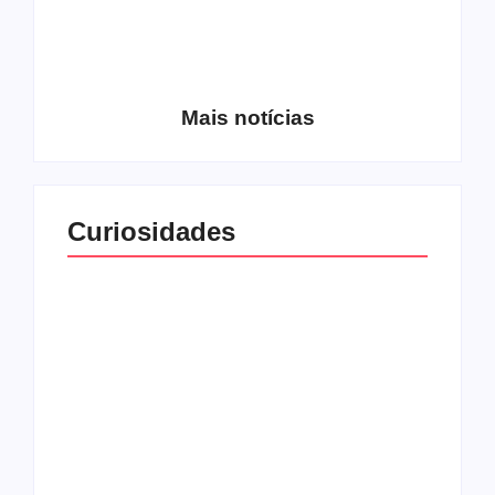
Entrevista com o
guitarrista Wagner
Conheça a banda
Gracciano
Petrus 7
Mais notícias
Curiosidades
Top 10: capas
Top 10: bandas com
semelhantes
nomes semelhantes