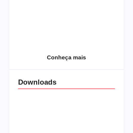
15 relatos de
roqueiros brasileiros
que aceitaram a
Top 10: Web rádios
Jesus
de rock cristão
Conheça mais
Downloads