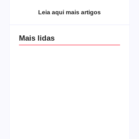
Leia aqui mais artigos
Mais lidas
Os 10 guitarristas do
CMF completa 30
Katsbarnea
anos em 2019