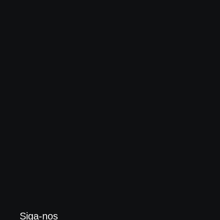
Globo “impulsiona” outro rock cristão, onde bandas
dizem “não querer evangelizar ninguém”
3 de agosto de 2026
Enok lança “álbum tributo” em homenagem ao
legado de Larry Norman
3 de agosto de 2026
Siga-nos