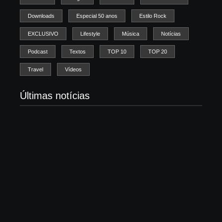
Downloads
Especial 50 anos
Estilo Rock
EXCLUSIVO
Lifestyle
Música
Notícias
Podcast
Textos
TOP 10
TOP 20
Travel
Vídeos
Últimas notícias