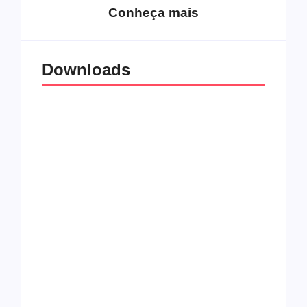
Conheça mais
Downloads
All Things Christian
Transboard
Extreme Metal:
disponibiliza novo
Volume 2
álbum para download