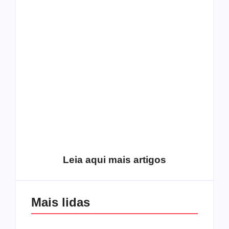
O mundo corrompido
está te calando?
O hardcore da Right
Você está negando a
Vision em missão
Cristo.
Como o
pentecostalismo
alcançou os
excluídos na década
Você está produzindo
de 70
fruto do Espírito?
Leia aqui mais artigos
Mais lidas