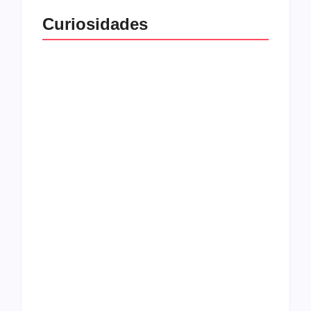
Curiosidades
Top 10: capas
Top 10: bandas com
semelhantes
nomes semelhantes
15 relatos de
roqueiros brasileiros
que aceitaram a
Top 10: Web rádios
Jesus
de rock cristão